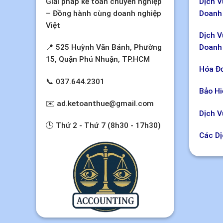
Dịch V
Giải pháp kế toán chuyên nghiệp
Doanh
– Đồng hành cùng doanh nghiệp
Việt
Dịch V
Doanh
📍 525 Huỳnh Văn Bánh, Phường
15, Quận Phú Nhuận, TP.HCM
Hóa Đơ
📞
037.644.2301
Bảo Hi
✉️
ad.ketoanthue@gmail.com
Dịch V
🕒 Thứ 2 - Thứ 7 (8h30 - 17h30)
Các Dị