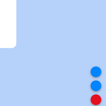
.
.
.