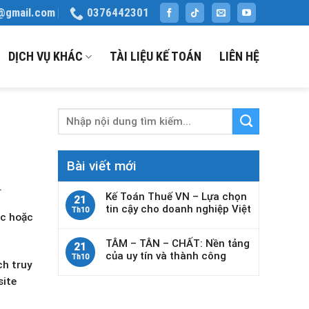
@gmail.com
0376442301
DỊCH VỤ KHÁC
TÀI LIỆU KẾ TOÁN
LIÊN HỆ
Bài viết mới
.
Kế Toán Thuế VN – Lựa chọn
21
tin cậy cho doanh nghiệp Việt
Th10
ức
hoặc
TÂM – TÂN – CHẤT: Nền tảng
21
của uy tín và thành công
Th10
ch truy
site