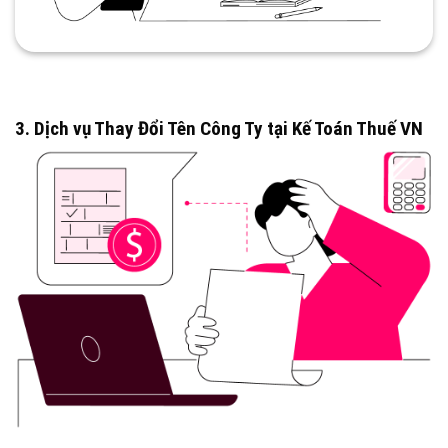
3. Dịch vụ Thay Đổi Tên Công Ty tại Kế Toán Thuế VN