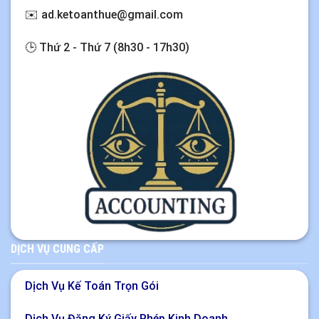
✉️
ad.ketoanthue@gmail.com
🕒 Thứ 2 - Thứ 7 (8h30 - 17h30)
DỊCH VỤ CUNG CẤP
Dịch Vụ Kế Toán Trọn Gói
Dịch Vụ Đăng Ký Giấy Phép Kinh Doanh