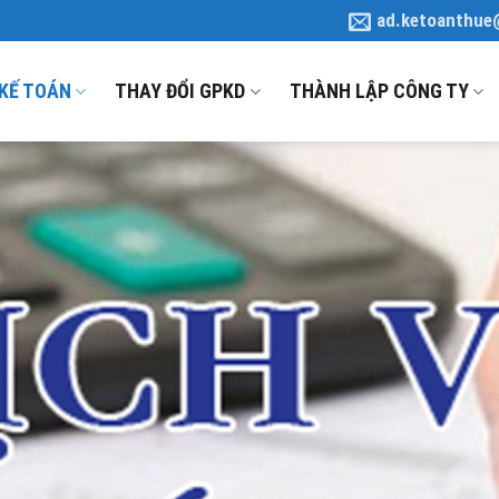
ad.ketoanthue
 KẾ TOÁN
THAY ĐỔI GPKD
THÀNH LẬP CÔNG TY