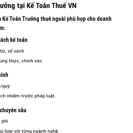
rưởng tại Kế Toán Thuế VN
ụ Kế Toán Trưởng thuê ngoài phù hợp cho doanh
ồm:
sách kế toán
từ, sổ sách.
rung thực, chính xác.
hính
/quý.
ách nhiệm trước pháp luật.
ế chuyên sâu
 phí.
hù hợp với từng ngành nghề.