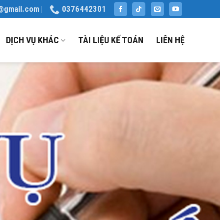
@gmail.com
0376442301
DỊCH VỤ KHÁC
TÀI LIỆU KẾ TOÁN
LIÊN HỆ